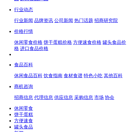
行业动态
行业新闻
品牌资讯
公司新闻
热门话题
招商研究院
价格行情
休闲零食价格
饼干蛋糕价格
方便速食价格
罐头食品价
格
进口食品价格
食品百科
休闲食品百科
饮食指南
食材食谱
特色小吃
其他百科
商机咨询
招商信息
代理信息
供应信息
采购信息
市场
协会
休闲零食
饼干蛋糕
方便速食
罐头食品