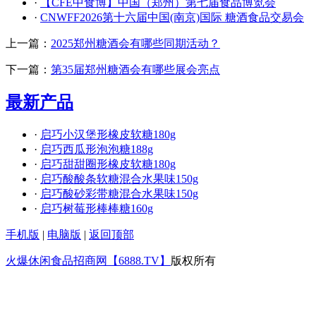
·
【CFE中食博】中国（郑州）第七届食品博览会
·
CNWFF2026第十六届中国(南京)国际 糖酒食品交易会
上一篇：
2025郑州糖酒会有哪些同期活动？
下一篇：
第35届郑州糖酒会有哪些展会亮点
最新产品
·
启巧小汉堡形橡皮软糖180g
·
启巧西瓜形泡泡糖188g
·
启巧甜甜圈形橡皮软糖180g
·
启巧酸酸条软糖混合水果味150g
·
启巧酸砂彩带糖混合水果味150g
·
启巧树莓形棒棒糖160g
手机版
|
电脑版
|
返回顶部
火爆休闲食品招商网【6888.TV】
版权所有