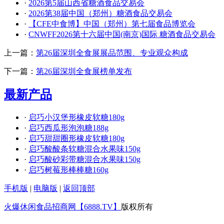
·
2026第5届山西省糖酒食品交易会
·
2026第38届中国（郑州）糖酒食品交易会
·
【CFE中食博】中国（郑州）第七届食品博览会
·
CNWFF2026第十六届中国(南京)国际 糖酒食品交易会
上一篇：
第26届深圳全食展展品范围、专业观众构成
下一篇：
第26届深圳全食展榜单发布
最新产品
·
启巧小汉堡形橡皮软糖180g
·
启巧西瓜形泡泡糖188g
·
启巧甜甜圈形橡皮软糖180g
·
启巧酸酸条软糖混合水果味150g
·
启巧酸砂彩带糖混合水果味150g
·
启巧树莓形棒棒糖160g
手机版
|
电脑版
|
返回顶部
火爆休闲食品招商网【6888.TV】
版权所有