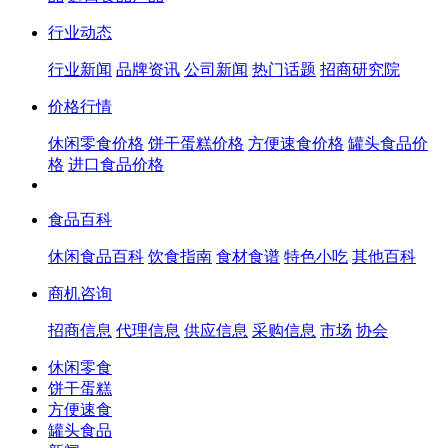
行业动态
行业新闻
品牌资讯
公司新闻
热门话题
招商研究院
价格行情
休闲零食价格
饼干蛋糕价格
方便速食价格
罐头食品价
格
进口食品价格
食品百科
休闲食品百科
饮食指南
食材食谱
特色小吃
其他百科
商机咨询
招商信息
代理信息
供应信息
采购信息
市场
协会
休闲零食
饼干蛋糕
方便速食
罐头食品