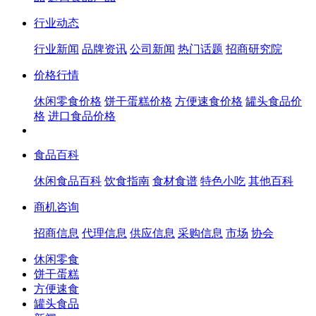
行业动态
行业新闻
品牌资讯
公司新闻
热门话题
招商研究院
价格行情
休闲零食价格
饼干蛋糕价格
方便速食价格
罐头食品价
格
进口食品价格
食品百科
休闲食品百科
饮食指南
食材食谱
特色小吃
其他百科
商机咨询
招商信息
代理信息
供应信息
采购信息
市场
协会
休闲零食
饼干蛋糕
方便速食
罐头食品