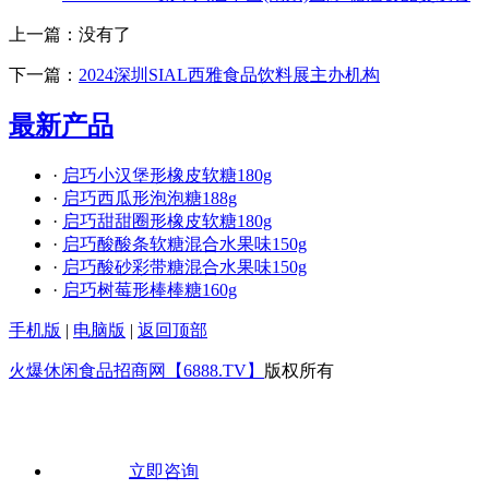
上一篇：没有了
下一篇：
2024深圳SIAL西雅食品饮料展主办机构
最新产品
·
启巧小汉堡形橡皮软糖180g
·
启巧西瓜形泡泡糖188g
·
启巧甜甜圈形橡皮软糖180g
·
启巧酸酸条软糖混合水果味150g
·
启巧酸砂彩带糖混合水果味150g
·
启巧树莓形棒棒糖160g
手机版
|
电脑版
|
返回顶部
火爆休闲食品招商网【6888.TV】
版权所有
立即咨询